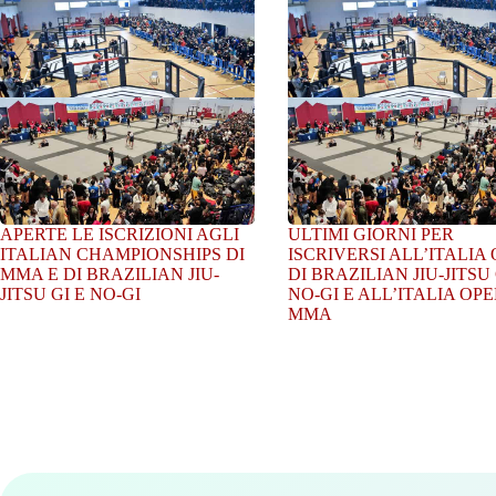
APERTE LE ISCRIZIONI AGLI
ULTIMI GIORNI PER
ITALIAN CHAMPIONSHIPS DI
ISCRIVERSI ALL’ITALIA
MMA E DI BRAZILIAN JIU-
DI BRAZILIAN JIU-JITSU 
JITSU GI E NO-GI
NO-GI E ALL’ITALIA OPE
MMA