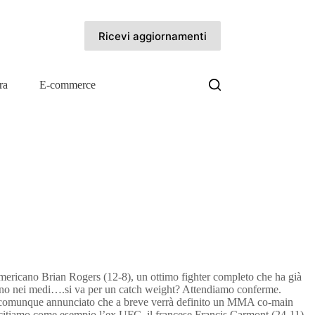
Ricevi aggiornamenti
ra
E-commerce
l’americano Brian Rogers (12-8), un ottimo fighter completo che ha già
itorno nei medi….si va per un catch weight? Attendiamo conferme.
to comunque annunciato che a breve verrà definito un MMA co-main
r e citiamo come esempio l’ex UFC, il francese Francis Carmont (24-11),