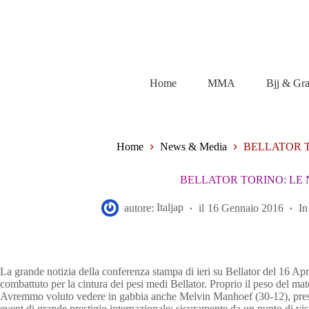
Salta
al
contenuto
Home
MMA
Bjj & Gr
Home
News & Media
BELLATOR T
BELLATOR TORINO: LE
autore:
Italjap
il
16 Gennaio 2016
In
La grande notizia della conferenza stampa di ieri su Bellator del 16 Apr
combattuto per la cintura dei pesi medi Bellator. Proprio il peso del 
Avremmo voluto vedere in gabbia anche Melvin Manhoef (30-12), prese
event di grande prestigio internazionale; sicuramente da un punto di vi