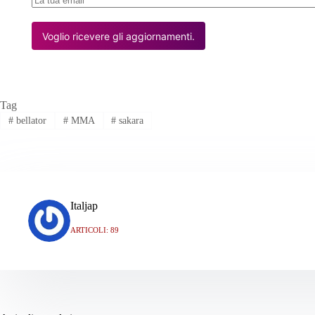
Voglio ricevere gli aggiornamenti.
Tag
#
bellator
#
MMA
#
sakara
Italjap
ARTICOLI: 89