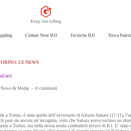
Keep 'em rolling
appling
Cinture Nere BJJ
Tecniche BJJ
Trova Palest
ORINO: LE NEWS
 NEWS
News & Media
8 commenti
ile a Torino, é stata quella dell’avversario di Alessio Sakara (17-11), 
match pare sia ancora un’incognita, visto che Sakara aveva escluso un r
nte a Torino, ma nella stessa serata combatterà invece di K1. E’ sta
sta tecnico vi sono diversi atleti europei di grande spessore in Bellato