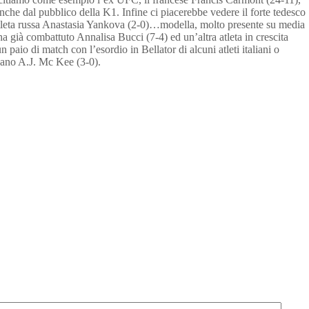
che dal pubblico della K1. Infine ci piacerebbe vedere il forte tedesco
l’atleta russa Anastasia Yankova (2-0)…modella, molto presente su media
ha già combattuto Annalisa Bucci (7-4) ed un’altra atleta in crescita
paio di match con l’esordio in Bellator di alcuni atleti italiani o
ricano A.J. Mc Kee (3-0).