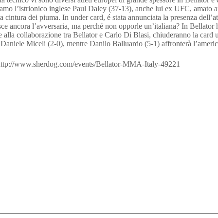
iamo l’istrionico inglese Paul Daley (37-13), anche lui ex UFC, amato an
la cintura dei piuma. In under card, é stata annunciata la presenza del
osce ancora l’avversaria, ma perché non opporle un’italiana? In Bellator 
lla collaborazione tra Bellator e Carlo Di Blasi, chiuderanno la card un 
nterà Daniele Miceli (2-0), mentre Danilo Balluardo (5-1) affronterà l’ame
: http://www.sherdog.com/events/Bellator-MMA-Italy-49221