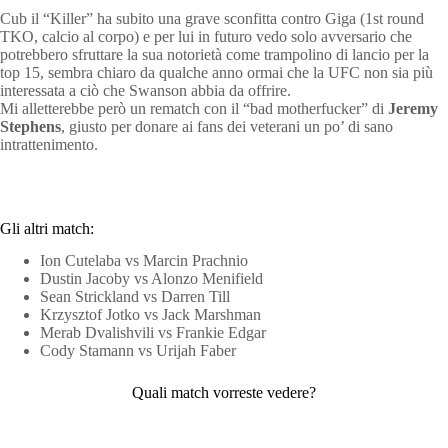
Cub il “Killer” ha subito una grave sconfitta contro Giga (1st round
TKO, calcio al corpo) e per lui in futuro vedo solo avversario che
potrebbero sfruttare la sua notorietà come trampolino di lancio per la
top 15, sembra chiaro da qualche anno ormai che la UFC non sia più
interessata a ciò che Swanson abbia da offrire.
Mi alletterebbe però un rematch con il “bad motherfucker” di
Jeremy
Stephens
, giusto per donare ai fans dei veterani un po’ di sano
intrattenimento.
Gli altri match:
Ion Cutelaba vs Marcin Prachnio
Dustin Jacoby vs Alonzo Menifield
Sean Strickland vs Darren Till
Krzysztof Jotko vs Jack Marshman
Merab Dvalishvili vs Frankie Edgar
Cody Stamann vs Urijah Faber
Quali match vorreste vedere?