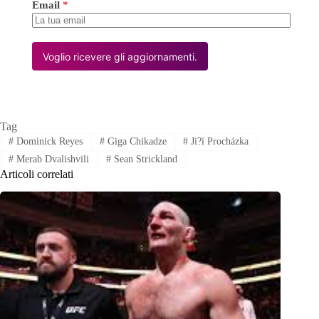
Email
*
Voglio ricevere gli aggiornamenti.
Tag
#
Dominick Reyes
#
Giga Chikadze
#
Ji?í Procházka
#
Merab Dvalishvili
#
Sean Strickland
Articoli correlati