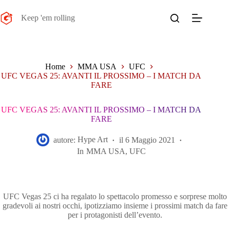
Salta
al
Keep 'em rolling
contenuto
Home
MMA USA
UFC
UFC VEGAS 25: AVANTI IL PROSSIMO – I MATCH DA
FARE
UFC VEGAS 25: AVANTI IL PROSSIMO – I MATCH DA
FARE
autore:
Hype Art
il
6 Maggio 2021
In
MMA USA
,
UFC
UFC Vegas 25 ci ha regalato lo spettacolo promesso e sorprese molto
gradevoli ai nostri occhi, ipotizziamo insieme i prossimi match da fare
per i protagonisti dell’evento.