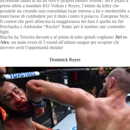
incredibile fanno di lui un vero e proprio mostro vivente. Jiri é infatti il
primo atleta a mandare KO Volkan e Reyes, l’istinto da killer che
possiede sta creando una consolidata hype intorno a lui e meriterebbe a
mani basse di combattere per il titolo contro il polacco. European Style.
Il contest che però affascina la maggioranza dei fans é quello tra Jiri
Prochazka e Alekandar “Rocket” Rakic per il number one contender
fight.
Blacho ha Teixeira davanti a sé prima di tutto quindi vogliamo
Jiri vs
Alex
: un main event di 5 round all’ultimo sangue per scoprire chi
davvero avrà l’opportunità titolata!
Dominick Reyes