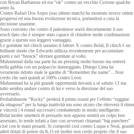
con Bryan Barbarena ed era “ok” contro un vecchio Cerrone qualche
anno fa.
Contro Rafael Dos Anjos (suo ultimo match) ha mostrato invece ottimi
progressi ed una buona evoluzione tecnica, portandosi a casa la
decisione unanime.
Sono convinto che contro il palestinese userà discretamente il suo
reach dato che è sempre stato capace di chiudere molte combinazioni
grazie a questo suo leggero vantaggio.
Le gomitate nel clinch saranno il fattore X contro Belal; Il clinch è un
brillante modo che Edwards utilizza recentemente per accumulare
punti e nel “breack” sferrare gomitate al volto.
Muhammad dalla sua parte ha un pressing molto buono ma entrerà
nella gabbia con un polpaccio danneggiato, Dhiego Lima ha
veramente ridotto male le gambe di “Remember the name”…Non
credo che sarà quindi al 100% contro Leon.
Muhammad ha la più grande opportunità davanti a sé sabato 13 ma
tutto sembra andare contro di lui e verso la direzione del suo
avversario.
Probabilmente “Rocky” perderà il primo round per l’effetto “ruggine
da ottagono” per la lunga inattività ma sono sicuro che ritroverà il ritmo
e vincerà i 4 round successivi combattendo in modo intelligente.
Belal inoltre smetterà di pressarlo non appena sentirà un colpo ben
assestato, lo tende infatti a fare con avversari chiamati “big punchers”
cioè con le mani pesanti. Si comportò così contro Luque e Neal, grandi
atleti dotati di potere da K.O ed inoltre non credo proprio che il suo