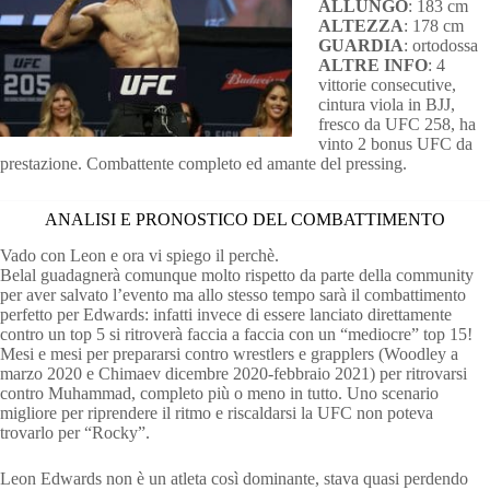
ALLUNGO
: 183 cm
ALTEZZA
: 178 cm
GUARDIA
: ortodossa
ALTRE INFO
: 4
vittorie consecutive,
cintura viola in BJJ,
fresco da UFC 258, ha
vinto 2 bonus UFC da
prestazione. Combattente completo ed amante del pressing.
ANALISI E PRONOSTICO DEL COMBATTIMENTO
Vado con Leon e ora vi spiego il perchè.
Belal guadagnerà comunque molto rispetto da parte della community
per aver salvato l’evento ma allo stesso tempo sarà il combattimento
perfetto per Edwards: infatti invece di essere lanciato direttamente
contro un top 5 si ritroverà faccia a faccia con un “mediocre” top 15!
Mesi e mesi per prepararsi contro wrestlers e grapplers (Woodley a
marzo 2020 e Chimaev dicembre 2020-febbraio 2021) per ritrovarsi
contro Muhammad, completo più o meno in tutto. Uno scenario
migliore per riprendere il ritmo e riscaldarsi la UFC non poteva
trovarlo per “Rocky”.
Leon Edwards non è un atleta così dominante, stava quasi perdendo