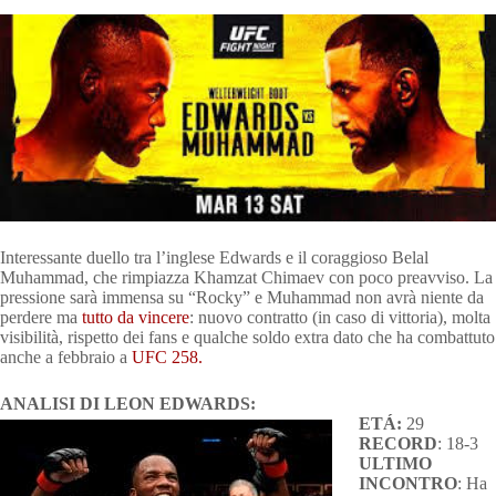
Interessante duello tra l’inglese Edwards e il coraggioso Belal
Muhammad, che rimpiazza Khamzat Chimaev con poco preavviso. La
pressione sarà immensa su “Rocky” e Muhammad non avrà niente da
perdere ma
tutto da vincere
: nuovo contratto (in caso di vittoria), molta
visibilità, rispetto dei fans e qualche soldo extra dato che ha combattuto
anche a febbraio a
UFC 258.
ANALISI DI LEON EDWARDS:
ETÁ:
29
RECORD
: 18-3
ULTIMO
INCONTRO
: Ha