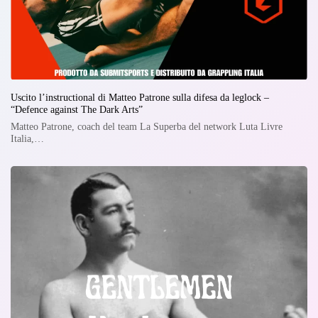
Uscito l’instructional di Matteo Patrone sulla difesa da leglock –
“Defence against The Dark Arts”
Matteo Patrone, coach del team La Superba del network Luta Livre
Italia,…