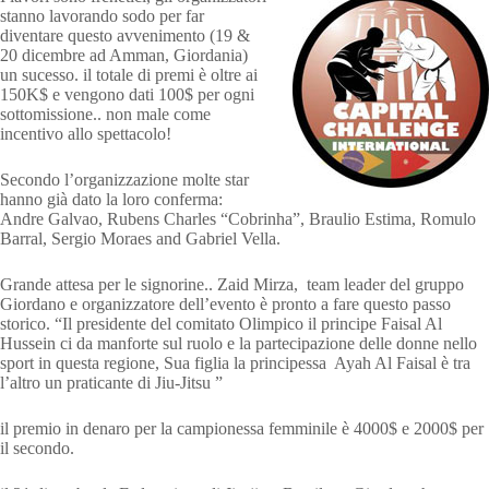
stanno lavorando sodo per far
diventare questo avvenimento (19 &
20 dicembre ad Amman, Giordania)
un sucesso. il totale di premi è oltre ai
150K$ e vengono dati 100$ per ogni
sottomissione.. non male come
incentivo allo spettacolo!
Secondo l’organizzazione molte star
hanno già dato la loro conferma:
Andre Galvao, Rubens Charles “Cobrinha”, Braulio Estima, Romulo
Barral, Sergio Moraes and Gabriel Vella.
Grande attesa per le signorine.. Zaid Mirza, team leader del gruppo
Giordano e organizzatore dell’evento è pronto a fare questo passo
storico. “Il presidente del comitato Olimpico il principe Faisal Al
Hussein ci da manforte sul
ruolo e la partecipazione delle donne nello
sport in questa regione, Sua figlia la principessa Ayah Al Faisal è tra
l’altro un praticante di Jiu-Jitsu ”
il premio in denaro per la campionessa femminile è 4000$ e 2000$ per
il secondo.