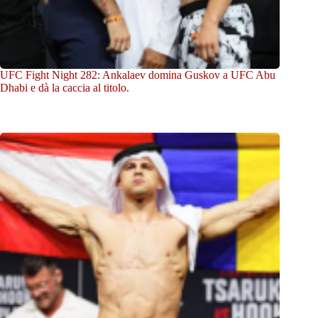
UFC Fight Night 282: Ankalaev domina Guskov a UFC Abu
Dhabi e dà la caccia al titolo.