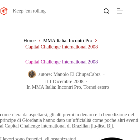
Salta
al
Keep 'em rolling
contenuto
Home
MMA Italia: Incontri Pro
Capital Challenge International 2008
Capital Challenge International 2008
autore:
Manolo El ChupaCabra
il
1 Dicembre 2008
In
MMA Italia: Incontri Pro
,
Tornei estero
come c’era da aspettarsi, gli alti premi in denaro e la benedizione del
principe di Giordania hanno dato un’ufficialità come poche altri eventi
al Capital Challenge international di Brazilian jiu-jitsu Bjj.
I lavori sono frenetici, gli organizzatori