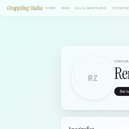
Grappling Italia
HOME
MMA
BJJ & GRAPPLING
TECNICHE
CINTURA
Re
RZ
Sei 