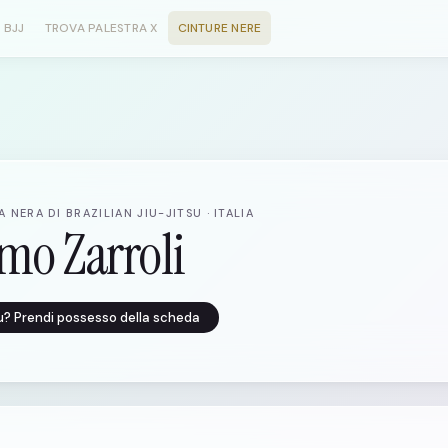
 BJJ
TROVA PALESTRA X
CINTURE NERE
 NERA DI BRAZILIAN JIU-JITSU · ITALIA
mo Zarroli
tu? Prendi possesso della scheda