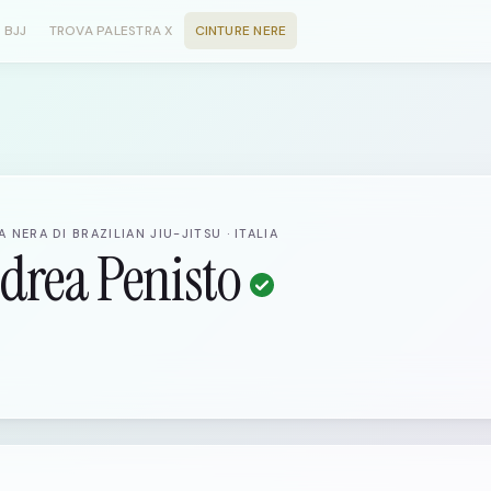
 BJJ
TROVA PALESTRA X
CINTURE NERE
 NERA DI BRAZILIAN JIU-JITSU · ITALIA
drea Penisto