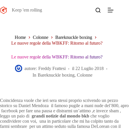
Salta
al
Keep 'em rolling
contenuto
Home
Colonne
Bareknuckle boxing
Le nuove regole della WBKFF: Ritorno al futuro?
Le nuove regole della WBKFF: Ritorno al futuro?
autore:
Freddy Frattesi
il
22 Luglio 2018
In
Bareknuckle boxing
,
Colonne
Coincidenza vuole che ieri sera stessi proprio scrivendo un pezzo
storico su Daniel Mendoza il famoso pugile a mani nude del’800, apro
facebook per fare una pausa e distrarmi un’attimo ,e invece sbam ,
leggo un paio di
grandi notizie dal mondo bkb
che voglio
condividere con voi, una in particolare che mi ha colpito tanto da
farmi sembrare per un attimo seduto sulla famosa DeLorean con il