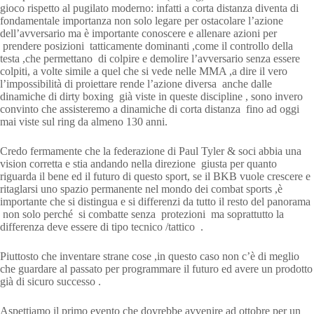
gioco rispetto al pugilato moderno: infatti a corta distanza diventa di
fondamentale importanza non solo legare per ostacolare l’azione
dell’avversario ma è importante conoscere e allenare azioni per
prendere posizioni tatticamente dominanti ,come il controllo della
testa ,che permettano di colpire e demolire l’avversario senza essere
colpiti, a volte simile a quel che si vede nelle MMA ,a dire il vero
l’impossibilità di proiettare rende l’azione diversa anche dalle
dinamiche di dirty boxing già viste in queste discipline , sono invero
convinto che assisteremo a dinamiche di corta distanza fino ad oggi
mai viste sul ring da almeno 130 anni.
Credo fermamente che la federazione di Paul Tyler & soci abbia una
vision corretta e stia andando nella direzione giusta per quanto
riguarda il bene ed il futuro di questo sport, se il BKB vuole crescere e
ritaglarsi uno spazio permanente nel mondo dei combat sports ,è
importante che si distingua e si differenzi da tutto il resto del panorama
non solo perché si combatte senza protezioni ma soprattutto la
differenza deve essere di tipo tecnico /tattico .
Piuttosto che inventare strane cose ,in questo caso non c’è di meglio
che guardare al passato per programmare il futuro ed avere un prodotto
già di sicuro successo .
Aspettiamo il primo evento che dovrebbe avvenire ad ottobre per un