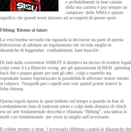
e probabilmente in fase calante
della sua carriera è pur sempre un
campione delle MMA e questo
significa che grandi nomi iniziano ad accorgersi di questo sport .
Fibbing: Ritorno al futuro
La vera bomba secondo me riguarda la decisione da parte di questa
federazione di adottare un regolamento che ricorda meglio le
dinamiche di leggendari combattimenti bare knuckle .
Di fatti dalla convention WBKFF il direttivo ha deciso di rendere legali
colpi come il La Blanche swing per gli appassionati di BKB ,spinning
back fist o pugno girato per tutti gli altri , colpi a martello ma
soprattutto hanno regolarizzato la possibilità di afferrare/ tenere mentre
si colpisce. Tranquilli per i capelli non vale quindi potete tenervi la
folta chioma.
Questa regola riporta lo sport indietro nel tempo a quando la fase di
combattimento fatta di trattenute prese e colpi dalla distanza di clinch
era un’arte fondamentale descritta e chiamata “fibbing”, una tattica in
molti casi fondamentale per avere la meglio sull’avversario .
Il colpire mentre si tiene l’avversario (fibbing) cambia le dinamiche del