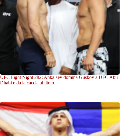
UFC Fight Night 282: Ankalaev domina Guskov a UFC Abu
Dhabi e dà la caccia al titolo.