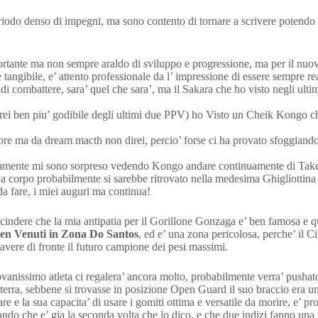
riodo denso di impegni, ma sono contento di tornare a scrivere potendo 
 importante ma non sempre araldo di sviluppo e progressione, ma per il 
angibile, e’ attento professionale da l’ impressione di essere sempre rea
di combattere, sara’ quel che sara’, ma il Sakara che ho visto negli ult
direi ben piu’ godibile degli ultimi due PPV) ho Visto un Cheik Kongo ch
uore ma da dream macth non direi, percio’ forse ci ha provato sfoggian
ustamente mi sono sorpreso vedendo Kongo andare continuamente di Takedo
a corpo probabilmente si sarebbe ritrovato nella medesima Ghigliottina r
da fare, i miei auguri ma continua!
cindere che la mia antipatia per il Gorillone Gonzaga e’ ben famosa e q
en Venuti in Zona Do Santos
, ed e’ una zona pericolosa, perche’ il C
 avere di fronte il futuro campione dei pesi massimi.
vanissimo atleta ci regalera’ ancora molto, probabilmente verra’ pushat
 terra, sebbene si trovasse in posizione Open Guard il suo braccio era u
e e la sua capacita’ di usare i gomiti ottima e versatile da morire, e’ pr
lando che e’ gia la seconda volta che lo dico, e che due indizi fanno una