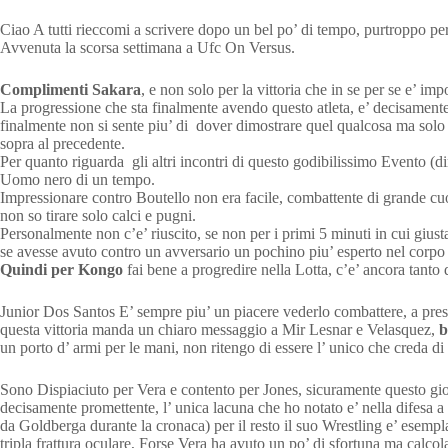
Ciao A tutti rieccomi a scrivere dopo un bel po’ di tempo, purtroppo pe
Avvenuta la scorsa settimana a Ufc On Versus.
Complimenti Sakara
, e non solo per la vittoria che in se per se e’
La progressione che sta finalmente avendo questo atleta, e’ decisamente t
finalmente non si sente piu’ di dover dimostrare quel qualcosa ma solo 
sopra al precedente.
Per quanto riguarda gli altri incontri di questo godibilissimo Evento (
Uomo nero di un tempo.
Impressionare contro Boutello non era facile, combattente di grande c
non so tirare solo calci e pugni.
Personalmente non c’e’ riuscito, se non per i primi 5 minuti in cui gi
se avesse avuto contro un avversario un pochino piu’ esperto nel corpo 
Quindi per Kongo
fai bene a progredire nella Lotta, c’e’ ancora tanto 
Junior Dos Santos E’ sempre piu’ un piacere vederlo combattere, a pres
questa vittoria manda un chiaro messaggio a Mir Lesnar e Velasquez,
b
un porto d’ armi per le mani, non ritengo di essere l’ unico che creda di
Sono Dispiaciuto per Vera e contento per Jones, sicuramente questo gio
decisamente promettente, l’ unica lacuna che ho notato e’ nella difesa a
da Goldberga durante la cronaca) per il resto il suo Wrestling e’ esemplar
tripla frattura oculare, Forse Vera ha avuto un po’ di sfortuna ma calco