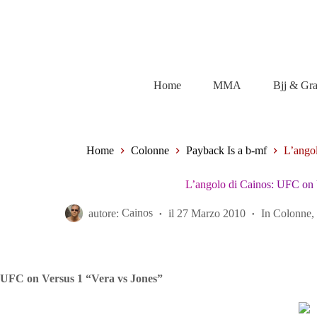
Salta
al
contenuto
Home
MMA
Bjj & Gr
Home
Colonne
Payback Is a b-mf
L’ango
L’angolo di Cainos: UFC on 
autore:
Cainos
il
27 Marzo 2010
In
Colonne
UFC on Versus 1 “Vera vs Jones”