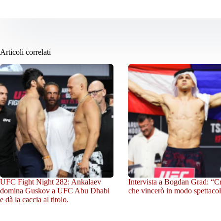
Articoli correlati
UFC Fight Night 282: Ankalaev
Intervista a Bogdan Grad: “C
domina Guskov a UFC Abu Dhabi
che vincerò in modo spettacol
e dà la caccia al titolo.