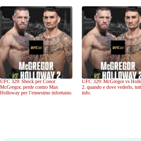
UFC 329: Shock per Conor
UFC 329: McGregor vs Hol
McGregor, perde contro Max
2. quando e dove vederlo, tutt
Holloway per l’ennesimo infortunio.
info.