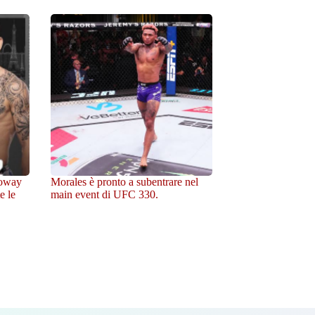
loway
Morales è pronto a subentrare nel
e le
main event di UFC 330.