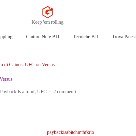
Keep 'em rolling
appling
Cinture Nere BJJ
Tecniche BJJ
Trova Palest
lo di Cainos: UFC on Versus
Versus
,
Payback Is a b-mf
,
UFC
2 commenti