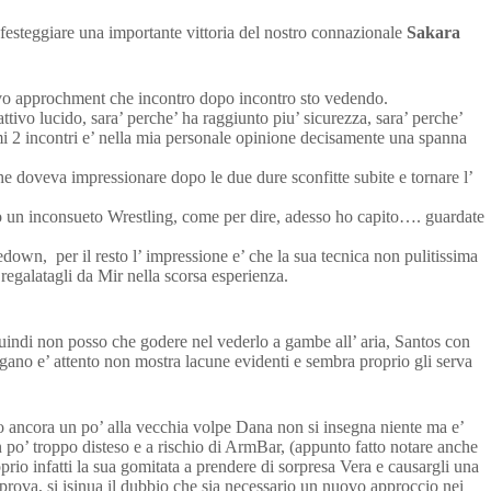
festeggiare una importante vittoria del nostro connazionale
Sakara
nuovo approchment che incontro dopo incontro sto vedendo.
ttivo lucido, sara’ perche’ ha raggiunto piu’ sicurezza, sara’ perche’
imi 2 incontri e’ nella mia personale opinione decisamente una spanna
e doveva impressionare dopo le due dure sconfitte subite e tornare l’
do un inconsueto Wrestling, come per dire, adesso ho capito…. guardate
wn, per il resto l’ impressione e’ che la sua tecnica non pulitissima
egalatagli da Mir nella scorsa esperienza.
uindi non posso che godere nel vederlo a gambe all’ aria, Santos con
igano e’ attento non mostra lacune evidenti e sembra proprio gli serva
o ancora un po’ alla vecchia volpe Dana non si insegna niente ma e’
n po’ troppo disteso e a rischio di ArmBar, (appunto fatto notare anche
oprio infatti la sua gomitata a prendere di sorpresa Vera e causargli una
 prova, si isinua il dubbio che sia necessario un nuovo approccio nei