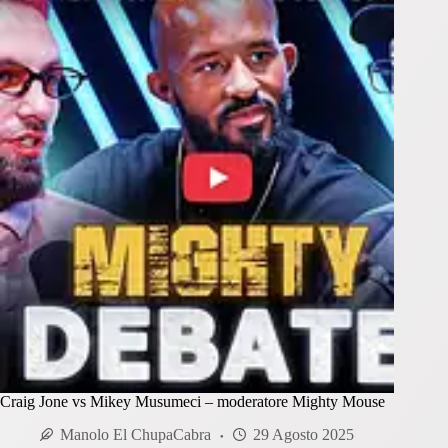
Craig Jone vs Mikey Musumeci – moderatore Mighty Mouse
Manolo El ChupaCabra
29 Agosto 2025