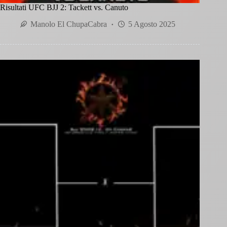
Risultati UFC BJJ 2: Tackett vs. Canuto
Manolo El ChupaCabra
5 Agosto 2025