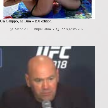
Un Calippo, na Bira – BJJ edition
Manolo El ChupaCabra
22 Agosto 2025