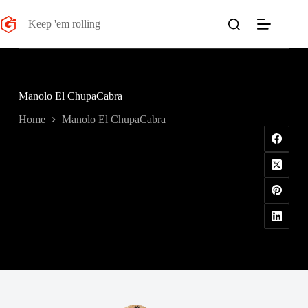
Salta
al
Keep 'em rolling
contenuto
Manolo El ChupaCabra
Home
Manolo El ChupaCabra