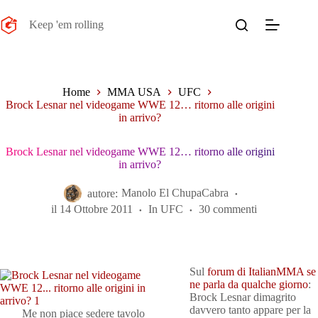
Salta
al
Keep 'em rolling
contenuto
Home
MMA USA
UFC
Brock Lesnar nel videogame WWE 12… ritorno alle origini
in arrivo?
Brock Lesnar nel videogame WWE 12… ritorno alle origini
in arrivo?
autore:
Manolo El ChupaCabra
il
14 Ottobre 2011
In
UFC
30 commenti
Sul
forum di ItalianMMA se
ne parla da qualche giorno
:
Brock Lesnar dimagrito
davvero tanto appare per la
Me non piace sedere tavolo