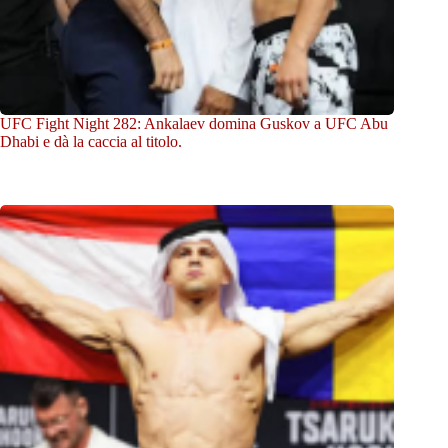
UFC Fight Night 282: Ankalaev domina Guskov a UFC Abu
Dhabi e dà la caccia al titolo.