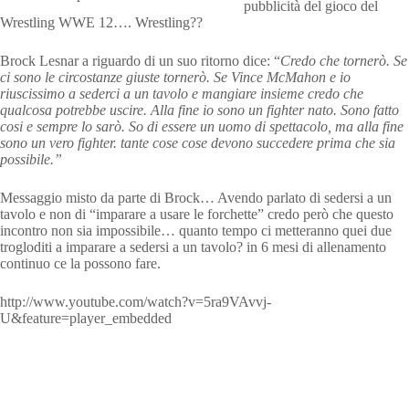
pubblicità del gioco del
Wrestling WWE 12…. Wrestling??
Brock Lesnar a riguardo di un suo ritorno dice: “
Credo che tornerò. Se
ci sono le circostanze giuste tornerò. Se Vince McMahon e io
riuscissimo a sederci a un tavolo e mangiare insieme credo che
qualcosa potrebbe uscire. Alla fine io sono un fighter nato. Sono fatto
cosi e sempre lo sarò. So di essere un uomo di spettacolo, ma alla fine
sono un vero fighter. tante cose cose devono succedere prima che sia
possibile.”
Messaggio misto da parte di Brock… Avendo parlato di sedersi a un
tavolo e non di “imparare a usare le forchette” credo però che questo
incontro non sia impossibile… quanto tempo ci metteranno quei due
trogloditi a imparare a sedersi a un tavolo? in 6 mesi di allenamento
continuo ce la possono fare.
http://www.youtube.com/watch?v=5ra9VAvvj-
U&feature=player_embedded